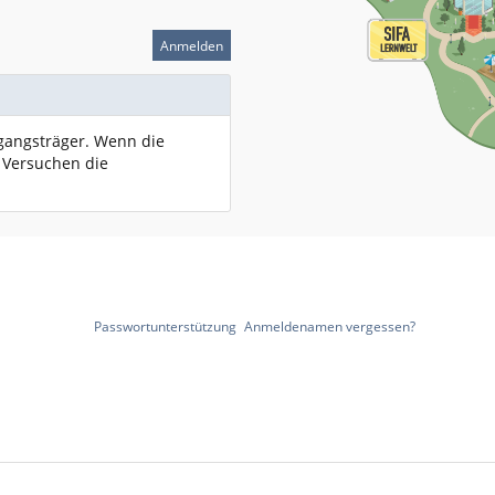
Anmelden
gangsträger. Wenn die
i Versuchen die
Passwortunterstützung
Anmeldenamen vergessen?