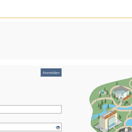
Anmelden